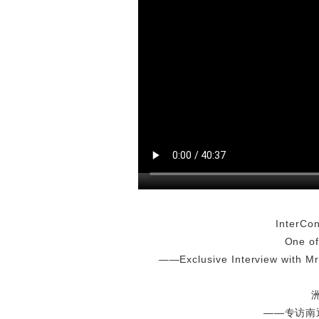
InterCon
One of
——Exclusive Interview with Mr.
——专访南