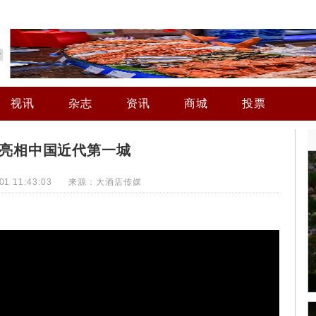
视讯
杂志
资讯
商城
投票
亮相中国近代第一城
7-01 11:43:03 来源：大酒店传媒